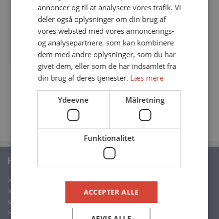
annoncer og til at analysere vores trafik. Vi
Alle er velkomne.
deler også oplysninger om din brug af
vores websted med vores annoncerings-
Med venlig hilsen
og analysepartnere, som kan kombinere
Bestyrelsen
dem med andre oplysninger, som du har
Indkaldelse Til Karup Å Sammenslutningen
givet dem, eller som de har indsamlet fra
Generalforsamling 2024
din brug af deres tjenester.
Læs mere
KÅS Reviderede Vedtægter
Ydeevne
Målretning
Funktionalitet
Hvem er vi
Karup Å Sammenslutningens eller KÅS, som vi i daglig tale
kalder os selv, er en sammenslutning af 9
ACCEPTER ALLE
sportsfiskerforeninger, som alle har fiskeret i Karup Å.
Foreningerne i KÅS samarbejder om at fremme lystfiskeriet
AFVIS ALLE